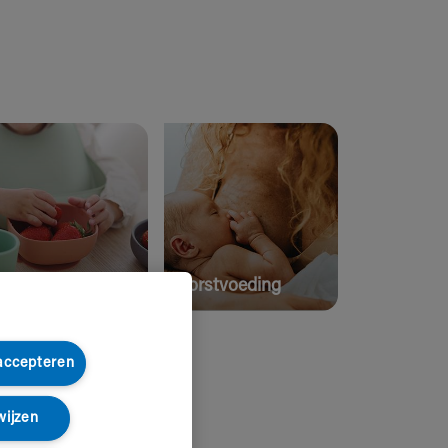
ten en Drinken
Borstvoeding
 accepteren
wijzen