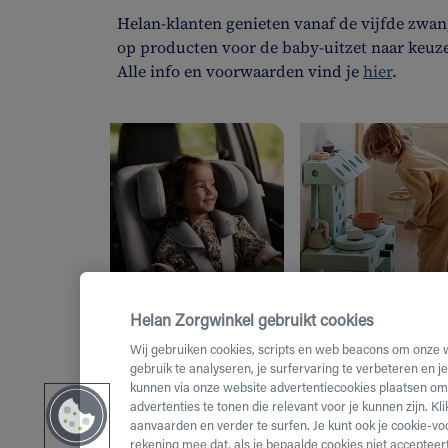
Helan-klanten genieten vanaf de vijfde zwa
op producten voor de baby-uitzet naar keuze,
Alle info en voorwaarden vind je
hier
.
Onderweg
Spelen
Helan Zorgwinkel gebruikt cookies
Wij gebruiken cookies, scripts en web beacons om onze 
gebruik te analyseren, je surfervaring te verbeteren en j
kunnen via onze website advertentiecookies plaatsen om 
advertenties te tonen die relevant voor je kunnen zijn. Kl
aanvaarden en verder te surfen. Je kunt ook je cookie-vo
rekening mee dat, als je bepaalde cookies niet accepteert