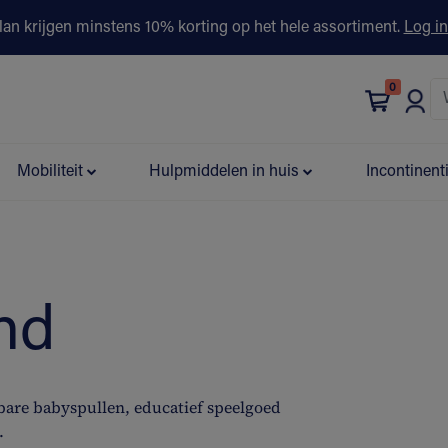
lan krijgen minstens 10% korting op het hele assortiment.
Log in
0
bonus
Contact
Winkels
Advies & Partners▾
Mobiliteit
Hulpmiddelen in huis
Incontinent
nd
bare babyspullen, educatief speelgoed
.