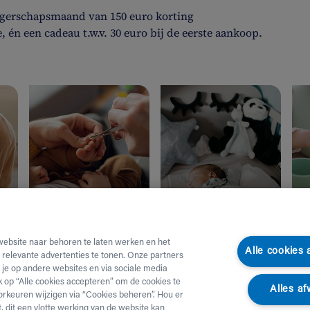
ngerschapsmaand van 150 euro korting
 én een cadeau t.w.v. 30 euro bij de eerste aankoop.
Verzorging
Slapen
E
website naar behoren te laten werken en het
Alle cookies
e relevante advertenties te tonen. Onze partners
je op andere websites en via sociale media
ik op “Alle cookies accepteren” om de cookies te
Alles af
orkeuren wijzigen via “Cookies beheren”. Hou er
, dit een vlotte werking van de website kan