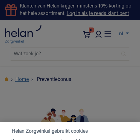
Klanten van Helan krijgen minstens 10% korting op
het hele assortiment.
Log in als je reeds klant bent
0
nl
Home
Preventiebonus
Helan Zorgwinkel gebruikt cookies