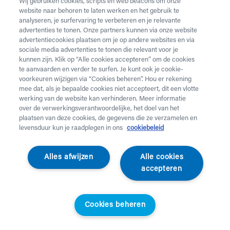
Wij gebruiken cookies, scripts en web beacons om onze
website naar behoren te laten werken en het gebruik te
analyseren, je surfervaring te verbeteren en je relevante
advertenties te tonen. Onze partners kunnen via onze website
advertentiecookies plaatsen om je op andere websites en via
Preventiebonus
sociale media advertenties te tonen die relevant voor je
kunnen zijn. Klik op “Alle cookies accepteren” om de cookies
te aanvaarden en verder te surfen. Je kunt ook je cookie-
voorkeuren wijzigen via “Cookies beheren”. Hou er rekening
Als klant van Helan Ziekenfonds kan je rekenen op
mee dat, als je bepaalde cookies niet accepteert, dit een vlotte
een preventiebonus van €25 per jaar. Je kan de
werking van de website kan verhinderen. Meer informatie
over de verwerkingsverantwoordelijke, het doel van het
preventie-artikelen
enkel aankopen via de
plaatsen van deze cookies, de gegevens die ze verzamelen en
webshop
, niet in onze winkels in Brugge, Wilrijk,
levensduur kun je raadplegen in ons
cookiebeleid
Gent of Leuven.
Vragen over de
preventiebonus
? Lees de
Alles afwijzen
Alle cookies
veelgestelde vragen en vind je antwoord.
accepteren
Cookies beheren