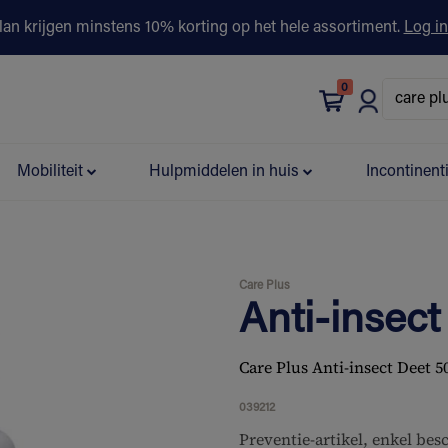
lan krijgen minstens 10% korting op het hele assortiment.
Log in
0
bonus
Contact
Winkels
Advies & Partners▾
Mobiliteit
Hulpmiddelen in huis
Incontinent
Care Plus
Anti-insect
Care Plus Anti-insect Deet 
039212
Preventie-artikel, enkel be