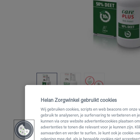
Helan Zorgwinkel gebruikt cookies
Wij gebruiken cookies, scripts en web beacons om onze 
gebruik te analyseren, je surfervaring te verbeteren en j
kunnen via onze website advertentiecookies plaatsen om 
advertenties te tonen die relevant voor je kunnen zijn. Kl
aanvaarden en verder te surfen. Je kunt ook je cookie-vo
rekening mee dat, als je bepaalde cookies niet accepteert