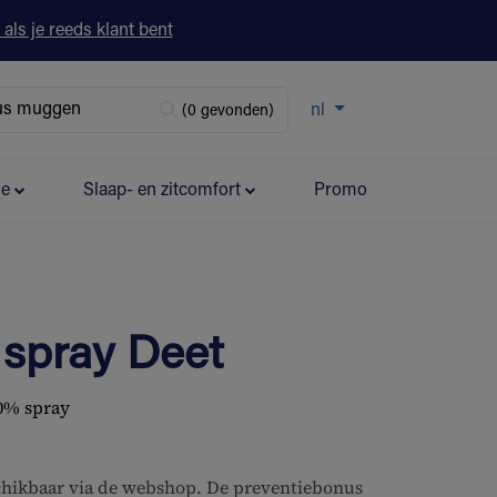
 als je reeds klant bent
nl
(0 gevonden)
ie
Slaap- en zitcomfort
Promo
 spray Deet
50% spray
schikbaar via de webshop. De preventiebonus