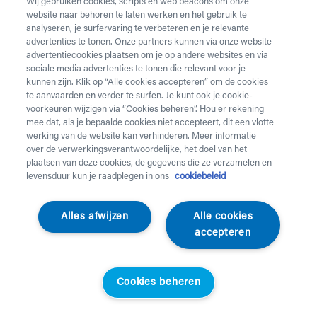
Wij gebruiken cookies, scripts en web beacons om onze
website naar behoren te laten werken en het gebruik te
analyseren, je surfervaring te verbeteren en je relevante
advertenties te tonen. Onze partners kunnen via onze website
advertentiecookies plaatsen om je op andere websites en via
sociale media advertenties te tonen die relevant voor je
kunnen zijn. Klik op “Alle cookies accepteren” om de cookies
te aanvaarden en verder te surfen. Je kunt ook je cookie-
voorkeuren wijzigen via “Cookies beheren”. Hou er rekening
mee dat, als je bepaalde cookies niet accepteert, dit een vlotte
werking van de website kan verhinderen. Meer informatie
over de verwerkingsverantwoordelijke, het doel van het
plaatsen van deze cookies, de gegevens die ze verzamelen en
levensduur kun je raadplegen in ons
cookiebeleid
VPS
Alles afwijzen
Alle cookies
Loopband T9100L
accepteren
046727
Cookies beheren
Standaardprijs
Helan klanten
€
2.395,20
€
2.155,68