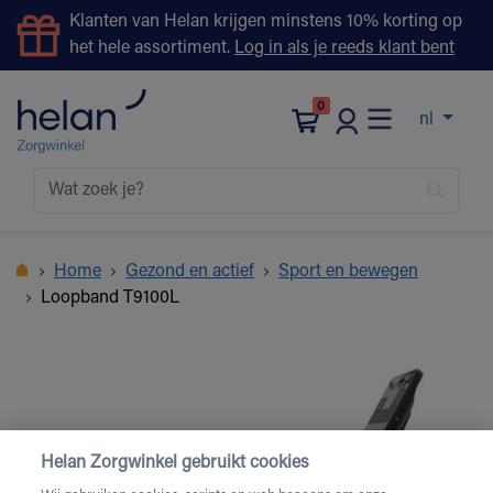
Klanten van Helan krijgen minstens 10% korting op
het hele assortiment.
Log in als je reeds klant bent
0
nl
Home
Gezond en actief
Sport en bewegen
Loopband T9100L
Helan Zorgwinkel gebruikt cookies