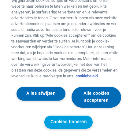
Wij gebruiken cookies, scripts en web beacons om onze
website naar behoren te laten werken en het gebruik te
analyseren, je surfervaring te verbeteren en je relevante
advertenties te tonen. Onze partners kunnen via onze website
advertentiecookies plaatsen om je op andere websites en via
sociale media advertenties te tonen die relevant voor je
kunnen zijn. Klik op “Alle cookies accepteren” om de cookies
te aanvaarden en verder te surfen. Je kunt ook je cookie-
voorkeuren wijzigen via “Cookies beheren”. Hou er rekening
mee dat, als je bepaalde cookies niet accepteert, dit een vlotte
werking van de website kan verhinderen. Meer informatie
over de verwerkingsverantwoordelijke, het doel van het
plaatsen van deze cookies, de gegevens die ze verzamelen en
levensduur kun je raadplegen in ons
cookiebeleid
DonJoy
Alles afwijzen
Alle cookies
Fortilax Kniebandage
accepteren
Donjoy Fortilax Knie
Cookies beheren
037709
Standaardprijs
Helan klanten