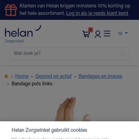
Klanten van Helan krijgen minstens 10% korting op
het hele assortiment.
Log in als je reeds klant bent
0
nl
Home
Gezond en actief
Bandages en braces
Bandage pols links
Helan Zorgwinkel gebruikt cookies