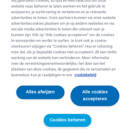
Wij gebruiken cookies, scripts en web beacons om onze
website naar behoren te laten werken en het gebruik te
analyseren, je surfervaring te verbeteren en je relevante
advertenties te tonen. Onze partners kunnen via onze website
advertentiecookies plaatsen om je op andere websites en via
sociale media advertenties te tonen die relevant voor je
kunnen zijn. Klik op “Alle cookies accepteren” om de cookies
te aanvaarden en verder te surfen. Je kunt ook je cookie-
voorkeuren wijzigen via “Cookies beheren”. Hou er rekening
mee dat, als je bepaalde cookies niet accepteert, dit een vlotte
werking van de website kan verhinderen. Meer informatie
over de verwerkingsverantwoordelijke, het doel van het
plaatsen van deze cookies, de gegevens die ze verzamelen en
levensduur kun je raadplegen in ons
cookiebeleid
DonJoy
Alles afwijzen
Alle cookies
Bandage pols links
accepteren
Donjoy Manulax - Links
Cookies beheren
037746
Standaardprijs
Helan klanten