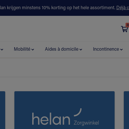
lan krijgen minstens 10% korting op het hele assortiment.
Déjà c
0
évention
Contactez-nous
Boutiques
Conseils & partenaire
Mobilité
Aides à domicile
Incontinence