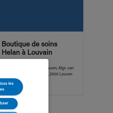
Boutique de soins
Helan à Louvain
Helan Zorgwinkel Leuven, Mgr. van
Waeyenberghlaan 48,3000 Leuven
tous les
ies
fuser