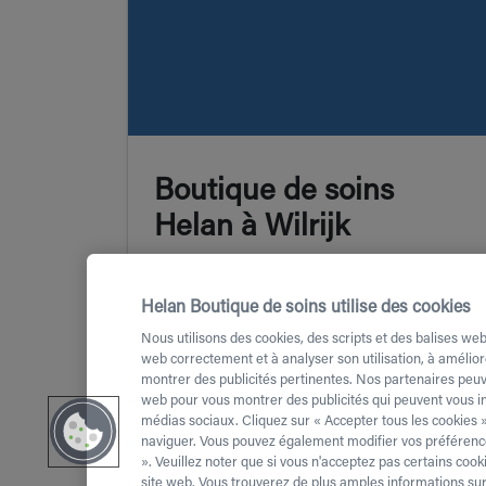
Boutique de soins
Helan à Wilrijk
Helan Zorgwinkel Wilrijk,
Helan Boutique de soins utilise des cookies
Boomsesteenweg 5,2610 Wilrijk
Nous utilisons des cookies, des scripts et des balises web
web correctement et à analyser son utilisation, à amélior
montrer des publicités pertinentes. Nos partenaires peuve
web pour vous montrer des publicités qui peuvent vous int
médias sociaux. Cliquez sur « Accepter tous les cookies »
naviguer. Vous pouvez également modifier vos préférence
». Veuillez noter que si vous n'acceptez pas certains co
site web. Vous trouverez de plus amples informations sur 