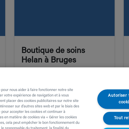
Boutique de soins
Helan à Bruges
Helan Zorgwinkel Brugge, Gistelse
Steenweg 294,8200 Brugge
 pour nous aider à faire fonctionner notre site
Autoriser 
er votre expérience de navigation et à vous
nt placer des cookies publicitaires sur notre site
cook
éresser sur d'autres sites web et par le biais des
 pour accepter les cookies et continuer à
s en matière de cookies via « Gérer les cookies
Tout re
okies, cela peut empêcher le bon fonctionnement du
le responsable du traitement, la finalité du