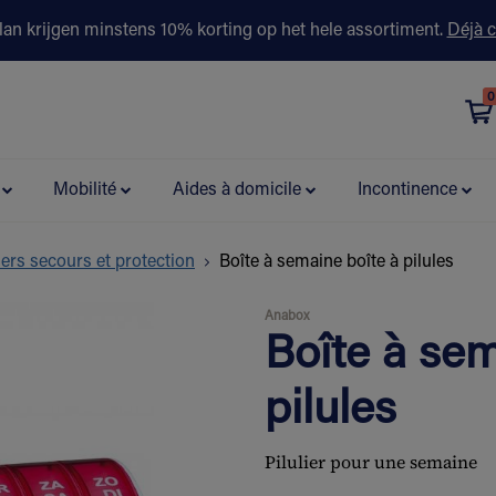
lan krijgen minstens 10% korting op het hele assortiment.
Déjà c
0
évention
Contactez-nous
Boutiques
Conseils & partenaire
Mobilité
Aides à domicile
Incontinence
ers secours et protection
Boîte à semaine boîte à pilules
Anabox
Boîte à sem
pilules
Pilulier pour une semaine