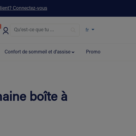
lient? Connectez-vous
s ▾
fr
Confort de sommeil et d'assise
Promo
aine boîte à