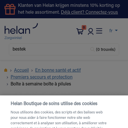
Klanten van Helan krijgen minstens 10% korting op
het hele assortiment.
Déjà client? Connectez-vous
0
fr
(0 trouvés)
Accueil
En bonne santé et actif
Premiers secours et protection
Boîte à semaine boîte à pilules
Helan Boutique de soins utilise des cookies
Nous utilisons des cookies, des scripts et des balises web
pour nous aider à faire fonctionner notre site web
correctement et à analyser son utilisation, à améliorer votre