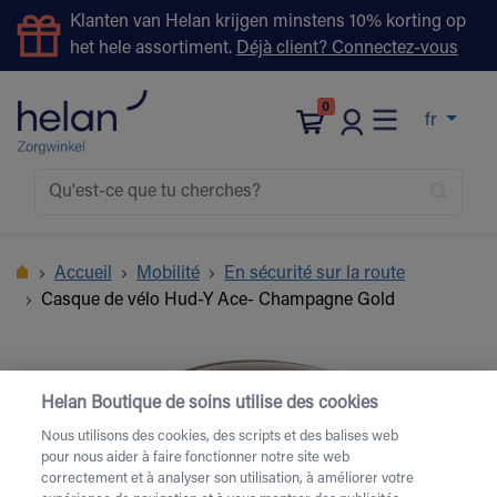
Klanten van Helan krijgen minstens 10% korting op
het hele assortiment.
Déjà client? Connectez-vous
0
fr
Accueil
Mobilité
En sécurité sur la route
Casque de vélo Hud-Y Ace- Champagne Gold
Helan Boutique de soins utilise des cookies
Nous utilisons des cookies, des scripts et des balises web
pour nous aider à faire fonctionner notre site web
correctement et à analyser son utilisation, à améliorer votre