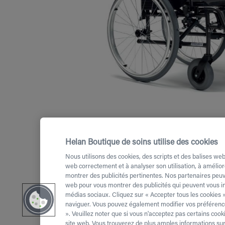
Helan Boutique de soins utilise des cookies
Nous utilisons des cookies, des scripts et des balises web
web correctement et à analyser son utilisation, à amélior
montrer des publicités pertinentes. Nos partenaires peuve
web pour vous montrer des publicités qui peuvent vous int
médias sociaux. Cliquez sur « Accepter tous les cookies »
naviguer. Vous pouvez également modifier vos préférence
». Veuillez noter que si vous n'acceptez pas certains co
site web. Vous trouverez de plus amples informations sur 