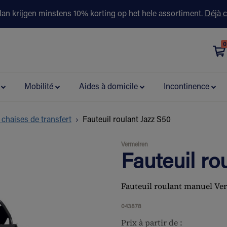
lan krijgen minstens 10% korting op het hele assortiment.
Déjà c
0
évention
Contactez-nous
Boutiques
Conseils & partenaire
Mobilité
Aides à domicile
Incontinence
 chaises de transfert
Fauteuil roulant Jazz S50
Vermeiren
Fauteuil ro
Fauteuil roulant manuel Ver
043878
Prix à partir de :