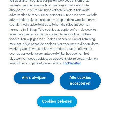
Wij gebruiken cookies, scripts en web beacons om onze
technologieën genoemd) die ons helpen om een betere,
website naar behoren te laten werken en het gebruik te
snellere en veiligere gebruikservaring aan te bieden aan
analyseren, je surfervaring te verbeteren en je relevante
onze bezoekers. Het verzamelen en verwerken van deze
advertenties te tonen. Onze partners kunnen via onze website
advertentiecookies plaatsen om je op andere websites en via
cookie-informatie kan ook via derden verlopen die door
sociale media advertenties te tonen die relevant voor je
ons zijn ingeschakeld.
kunnen zijn. Klik op “Alle cookies accepteren” om de cookies
te aanvaarden en verder te surfen. Je kunt ook je cookie-
Wanneer je onze website voor het eerst bezoekt,
voorkeuren wijzigen via “Cookies beheren”. Hou er rekening
mee dat, als je bepaalde cookies niet accepteert, dit een vlotte
informeren wij jou dat wij cookies gebruiken aan de
werking van de website kan verhinderen. Meer informatie
hand van onze cookie banner. Je hebt de keuze om het
over de verwerkingsverantwoordelijke, het doel van het
gebruik van niet-noodzakelijke cookies te aanvaarden of
plaatsen van deze cookies, de gegevens die ze verzamelen en
te weigeren. Zodra je klikt op “alle cookies accepteren”
levensduur kun je raadplegen in ons
cookiebeleid
geef je ons de toestemming om alle cookies en
technologieën te gebruiken zoals omschreven in deze
Alles afwijzen
Alle cookies
cookieverklaring. Je kunt ook je cookies beheren door
accepteren
op “cookies beheren” te klikken.
Kies je ervoor om de cookies slechts gedeeltelijk of
Cookies beheren
helemaal niet te aanvaarden, dan kunnen wij je niet
garanderen dat je alle diensten van onze website zult