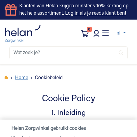
Klanten van Helan krijgen minstens 10% korting op
het hele assortiment.
Log in als je reeds klant bent
0
nl
Home
Cookiebeleid
Cookie Policy
1. Inleiding
Onze website www.helanzorgwinkel.be maakt gebruik
Helan Zorgwinkel gebruikt cookies
van cookies, scripts en web beacons (ook wel