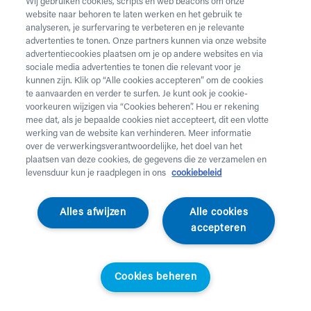
Wij gebruiken cookies, scripts en web beacons om onze
Je winkelmandje is leeg!
website naar behoren te laten werken en het gebruik te
analyseren, je surfervaring te verbeteren en je relevante
advertenties te tonen. Onze partners kunnen via onze website
advertentiecookies plaatsen om je op andere websites en via
Terug naar webshop
sociale media advertenties te tonen die relevant voor je
kunnen zijn. Klik op “Alle cookies accepteren” om de cookies
te aanvaarden en verder te surfen. Je kunt ook je cookie-
voorkeuren wijzigen via “Cookies beheren”. Hou er rekening
mee dat, als je bepaalde cookies niet accepteert, dit een vlotte
werking van de website kan verhinderen. Meer informatie
over de verwerkingsverantwoordelijke, het doel van het
plaatsen van deze cookies, de gegevens die ze verzamelen en
levensduur kun je raadplegen in ons
cookiebeleid
Login
Alles afwijzen
Alle cookies
accepteren
Categorieën
Diensten
Cookies beheren
Klantenservice