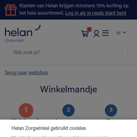
Klanten van Helan krijgen minstens 10% korting op
het hele assortiment.
Log in als je reeds klant bent
0
nl
Terug naar webshop
Winkelmandje
1
2
3
Winkelmandje
Je gegevens
Klaar
Helan Zorgwinkel gebruikt cookies