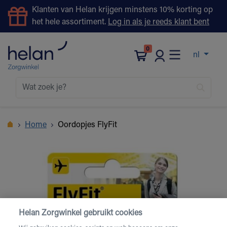
Klanten van Helan krijgen minstens 10% korting op
het hele assortiment.
Log in als je reeds klant bent
0
nl
Home
Oordopjes FlyFit
Helan Zorgwinkel gebruikt cookies