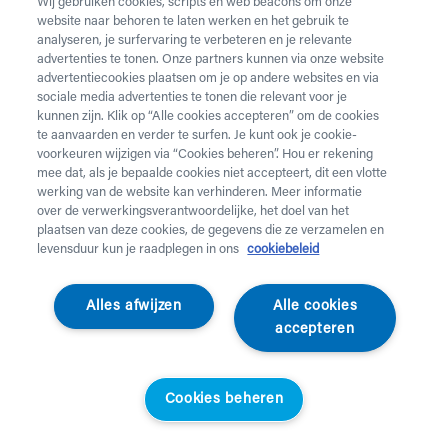
Wij gebruiken cookies, scripts en web beacons om onze
website naar behoren te laten werken en het gebruik te
analyseren, je surfervaring te verbeteren en je relevante
advertenties te tonen. Onze partners kunnen via onze website
advertentiecookies plaatsen om je op andere websites en via
sociale media advertenties te tonen die relevant voor je
kunnen zijn. Klik op “Alle cookies accepteren” om de cookies
te aanvaarden en verder te surfen. Je kunt ook je cookie-
voorkeuren wijzigen via “Cookies beheren”. Hou er rekening
mee dat, als je bepaalde cookies niet accepteert, dit een vlotte
werking van de website kan verhinderen. Meer informatie
over de verwerkingsverantwoordelijke, het doel van het
plaatsen van deze cookies, de gegevens die ze verzamelen en
levensduur kun je raadplegen in ons
cookiebeleid
Alpine
Oordopjes FlyFit
Alles afwijzen
Alle cookies
accepteren
Oordopjes voor het vliegen en reizen - 1 paar
Cookies beheren
016304
Preventie-artikel, enkel beschikbaar via de webshop. De