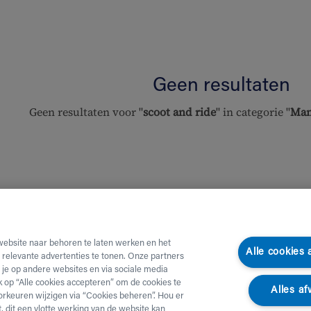
Geen resultaten
Geen resultaten voor "
scoot and ride
" in categorie "
Mam
website naar behoren te laten werken en het
Alle cookies
e relevante advertenties te tonen. Onze partners
je op andere websites en via sociale media
ik op “Alle cookies accepteren” om de cookies te
Alles af
orkeuren wijzigen via “Cookies beheren”. Hou er
, dit een vlotte werking van de website kan