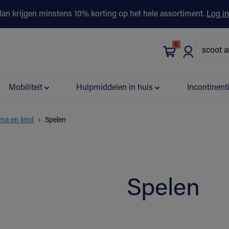
lan krijgen minstens 10% korting op het hele assortiment.
Log in
0
bonus
Contact
Winkels
Advies & Partners▾
Mobiliteit
Hulpmiddelen in huis
Incontinent
ma en kind
Spelen
Spelen