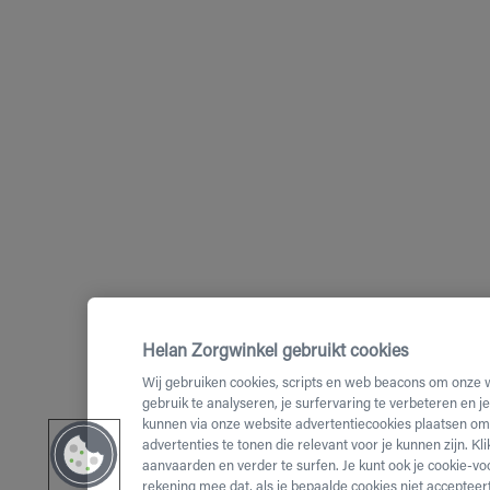
Helan Zorgwinkel gebruikt cookies
Wij gebruiken cookies, scripts en web beacons om onze 
gebruik te analyseren, je surfervaring te verbeteren en j
kunnen via onze website advertentiecookies plaatsen om 
advertenties te tonen die relevant voor je kunnen zijn. Kl
aanvaarden en verder te surfen. Je kunt ook je cookie-vo
rekening mee dat, als je bepaalde cookies niet accepteert