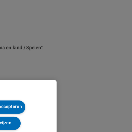
a en kind / Spelen
".
 accepteren
wijzen