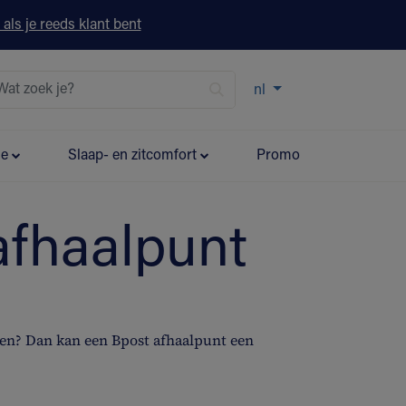
 als je reeds klant bent
nl
ie
Slaap- en zitcomfort
Promo
 afhaalpunt
emen? Dan kan een Bpost afhaalpunt een