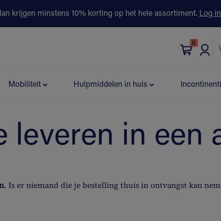
lan krijgen minstens 10% korting op het hele assortiment.
Log in
0
bonus
Contact
Winkels
Advies & Partners▾
Mobiliteit
Hulpmiddelen in huis
Incontinent
e leveren in een
n
. Is er niemand die je bestelling thuis in ontvangst kan n