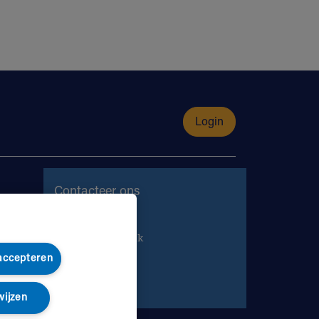
Login
Contacteer ons
Contacteer ons
Maak een afspraak
 accepteren
Ga naar helan.be
wijzen