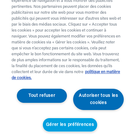
expérience de navigation et à vous montrer des publicités
pertinentes. Nos partenaires peuvent placer des cookies
publicitaires sur notre site web pour vous montrer des
publicités qui peuvent vous intéresser sur d'autres sites web et
par le biais des médias sociaux. Cliquez sur « Accepter tous
les cookies » pour accepter les cookies et continuer à
naviguer. Vous pouvez également modifier vos préférences en
matière de cookies via « Gérer les cookies ». Veuillez noter
que si vous n'acceptez pas certains cookies, cela peut
empêcher le bon fonctionnement du site web. Vous trouverez
de plus amples informations sur le responsable du traitement,
la finalité du placement de ces cookies, les données qu'ils
collectent et leur durée de vie dans notre
politique en matière
de cookies.
Act With Care
Tout refuser
Autoriser tous les
|
Location
Alarme personnelle
cookies
d'intérieur
Gérer les préférences
Prix de location standard
Prix de location membres de Helan