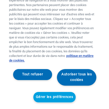
téléphone au 02 218 22 22.
expérience de navigation et à vous montrer des publicités
pertinentes. Nos partenaires peuvent placer des cookies
Vous avez besoin de
béquilles
? Celles-ci sont
publicitaires sur notre site web pour vous montrer des
publicités qui peuvent vous intéresser sur d'autres sites web et
uniquement disponibles à l’achat. Vous souhaitez faire
par le biais des médias sociaux. Cliquez sur « Accepter tous
retirer du matériel de location ? C’est possible
ici
.
les cookies » pour accepter les cookies et continuer à
naviguer. Vous pouvez également modifier vos préférences en
Attention !
Vous louez pour au moins 1 mois et payes
matière de cookies via « Gérer les cookies ». Veuillez noter
des frais de service. Vérifiez les prix
ici
. Une livraison
que si vous n'acceptez pas certains cookies, cela peut
standard prend 2 jours ouvrables, une livraison urgente
empêcher le bon fonctionnement du site web. Vous trouverez
de plus amples informations sur le responsable du traitement,
est effectuée à domicile le jour ouvrable suivant.
la finalité du placement de ces cookies, les données qu'ils
Aucune livraison n’a lieu les jours fériés.
collectent et leur durée de vie dans notre
politique en matière
de cookies.
Votre demande
Tout refuser
Autoriser tous les
Prénom *
cookies
Nom *
Gérer les préférences