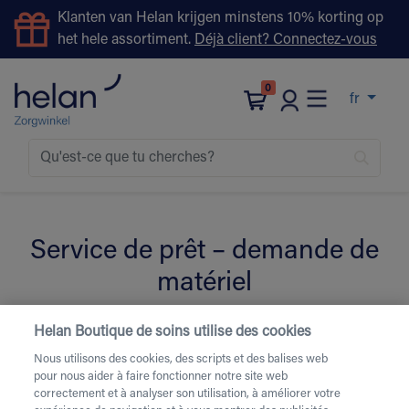
Klanten van Helan krijgen minstens 10% korting op
het hele assortiment.
Déjà client? Connectez-vous
0
fr
Service de prêt – demande de
matériel
Helan Boutique de soins utilise des cookies
Remplissez le formulaire ci-dessous pour la location de
Nous utilisons des cookies, des scripts et des balises web
matériel de soins.
Besoin d’une livraison urgente ou
pour nous aider à faire fonctionner notre site web
d’une livraison le week-end
? Contactez-nous par
correctement et à analyser son utilisation, à améliorer votre