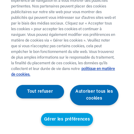
téléphone au 02 218 22 22.
expérience de navigation et à vous montrer des publicités
pertinentes. Nos partenaires peuvent placer des cookies
Vous avez besoin de
béquilles
? Celles-ci sont
publicitaires sur notre site web pour vous montrer des
publicités qui peuvent vous intéresser sur d'autres sites web et
uniquement disponibles à l’achat. Vous souhaitez faire
par le biais des médias sociaux. Cliquez sur « Accepter tous
retirer du matériel de location ? C’est possible
ici
.
les cookies » pour accepter les cookies et continuer à
naviguer. Vous pouvez également modifier vos préférences en
Attention !
Vous louez pour au moins 1 mois et payes
matière de cookies via « Gérer les cookies ». Veuillez noter
des frais de service. Vérifiez les prix
ici
. Une livraison
que si vous n'acceptez pas certains cookies, cela peut
standard prend 2 jours ouvrables, une livraison urgente
empêcher le bon fonctionnement du site web. Vous trouverez
de plus amples informations sur le responsable du traitement,
est effectuée à domicile le jour ouvrable suivant.
la finalité du placement de ces cookies, les données qu'ils
Aucune livraison n’a lieu les jours fériés.
collectent et leur durée de vie dans notre
politique en matière
de cookies.
Votre demande
Tout refuser
Autoriser tous les
Prénom *
cookies
Nom *
Gérer les préférences