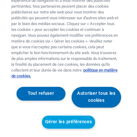
téléphone au 02 218 22 22.
expérience de navigation et à vous montrer des publicités
pertinentes. Nos partenaires peuvent placer des cookies
Vous avez besoin de
béquilles
? Celles-ci sont
publicitaires sur notre site web pour vous montrer des
publicités qui peuvent vous intéresser sur d'autres sites web et
uniquement disponibles à l’achat. Vous souhaitez faire
par le biais des médias sociaux. Cliquez sur « Accepter tous
retirer du matériel de location ? C’est possible
ici
.
les cookies » pour accepter les cookies et continuer à
naviguer. Vous pouvez également modifier vos préférences en
Attention !
Vous louez pour au moins 1 mois et payes
matière de cookies via « Gérer les cookies ». Veuillez noter
des frais de service. Vérifiez les prix
ici
. Une livraison
que si vous n'acceptez pas certains cookies, cela peut
standard prend 2 jours ouvrables, une livraison urgente
empêcher le bon fonctionnement du site web. Vous trouverez
de plus amples informations sur le responsable du traitement,
est effectuée à domicile le jour ouvrable suivant.
la finalité du placement de ces cookies, les données qu'ils
Aucune livraison n’a lieu les jours fériés.
collectent et leur durée de vie dans notre
politique en matière
de cookies.
Votre demande
Tout refuser
Autoriser tous les
Prénom *
cookies
Nom *
Gérer les préférences