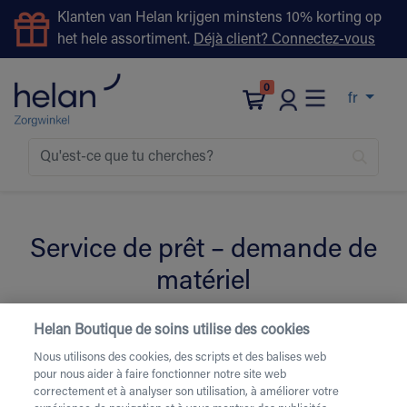
Klanten van Helan krijgen minstens 10% korting op
het hele assortiment.
Déjà client? Connectez-vous
0
fr
Service de prêt – demande de
matériel
Helan Boutique de soins utilise des cookies
Remplissez le formulaire ci-dessous pour la location de
Nous utilisons des cookies, des scripts et des balises web
matériel de soins.
Besoin d’une livraison urgente ou
pour nous aider à faire fonctionner notre site web
d’une livraison le week-end
? Contactez-nous par
correctement et à analyser son utilisation, à améliorer votre