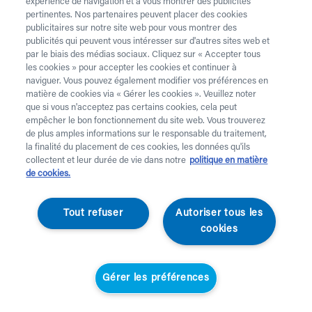
téléphone au 02 218 22 22.
expérience de navigation et à vous montrer des publicités
pertinentes. Nos partenaires peuvent placer des cookies
Vous avez besoin de
béquilles
? Celles-ci sont
publicitaires sur notre site web pour vous montrer des
publicités qui peuvent vous intéresser sur d'autres sites web et
uniquement disponibles à l’achat. Vous souhaitez faire
par le biais des médias sociaux. Cliquez sur « Accepter tous
retirer du matériel de location ? C’est possible
ici
.
les cookies » pour accepter les cookies et continuer à
naviguer. Vous pouvez également modifier vos préférences en
Attention !
Vous louez pour au moins 1 mois et payes
matière de cookies via « Gérer les cookies ». Veuillez noter
des frais de service. Vérifiez les prix
ici
. Une livraison
que si vous n'acceptez pas certains cookies, cela peut
standard prend 2 jours ouvrables, une livraison urgente
empêcher le bon fonctionnement du site web. Vous trouverez
de plus amples informations sur le responsable du traitement,
est effectuée à domicile le jour ouvrable suivant.
la finalité du placement de ces cookies, les données qu'ils
Aucune livraison n’a lieu les jours fériés.
collectent et leur durée de vie dans notre
politique en matière
de cookies.
Votre demande
Tout refuser
Autoriser tous les
Prénom *
cookies
Nom *
Gérer les préférences