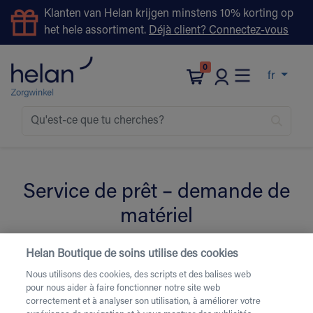
Klanten van Helan krijgen minstens 10% korting op
het hele assortiment.
Déjà client? Connectez-vous
0
fr
Service de prêt – demande de
matériel
Helan Boutique de soins utilise des cookies
Remplissez le formulaire ci-dessous pour la location de
Nous utilisons des cookies, des scripts et des balises web
matériel de soins.
Besoin d’une livraison urgente ou
pour nous aider à faire fonctionner notre site web
d’une livraison le week-end
? Contactez-nous par
correctement et à analyser son utilisation, à améliorer votre