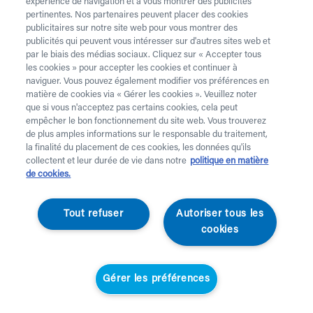
téléphone au 02 218 22 22.
expérience de navigation et à vous montrer des publicités
pertinentes. Nos partenaires peuvent placer des cookies
Vous avez besoin de
béquilles
? Celles-ci sont
publicitaires sur notre site web pour vous montrer des
publicités qui peuvent vous intéresser sur d'autres sites web et
uniquement disponibles à l’achat. Vous souhaitez faire
par le biais des médias sociaux. Cliquez sur « Accepter tous
retirer du matériel de location ? C’est possible
ici
.
les cookies » pour accepter les cookies et continuer à
naviguer. Vous pouvez également modifier vos préférences en
Attention !
Vous louez pour au moins 1 mois et payes
matière de cookies via « Gérer les cookies ». Veuillez noter
des frais de service. Vérifiez les prix
ici
. Une livraison
que si vous n'acceptez pas certains cookies, cela peut
standard prend 2 jours ouvrables, une livraison urgente
empêcher le bon fonctionnement du site web. Vous trouverez
de plus amples informations sur le responsable du traitement,
est effectuée à domicile le jour ouvrable suivant.
la finalité du placement de ces cookies, les données qu'ils
Aucune livraison n’a lieu les jours fériés.
collectent et leur durée de vie dans notre
politique en matière
de cookies.
Votre demande
Tout refuser
Autoriser tous les
Prénom *
cookies
Nom *
Gérer les préférences