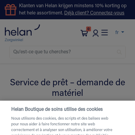
Klanten van Helan krijgen minstens 10% korting op
het hele assortiment.
Déjà client? Connectez-vous
0
fr
Service de prêt – demande de
matériel
Helan Boutique de soins utilise des cookies
Remplissez le formulaire ci-dessous pour la location de
Nous utilisons des cookies, des scripts et des balises web
matériel de soins.
Besoin d’une livraison urgente ou
pour nous aider à faire fonctionner notre site web
d’une livraison le week-end
? Contactez-nous par
correctement et à analyser son utilisation, à améliorer votre