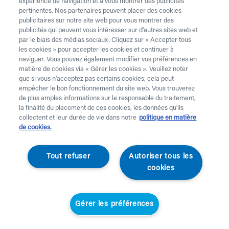
téléphone au 02 218 22 22.
expérience de navigation et à vous montrer des publicités
pertinentes. Nos partenaires peuvent placer des cookies
Vous avez besoin de
béquilles
? Celles-ci sont
publicitaires sur notre site web pour vous montrer des
publicités qui peuvent vous intéresser sur d'autres sites web et
uniquement disponibles à l’achat. Vous souhaitez faire
par le biais des médias sociaux. Cliquez sur « Accepter tous
retirer du matériel de location ? C’est possible
ici
.
les cookies » pour accepter les cookies et continuer à
naviguer. Vous pouvez également modifier vos préférences en
Attention !
Vous louez pour au moins 1 mois et payes
matière de cookies via « Gérer les cookies ». Veuillez noter
des frais de service. Vérifiez les prix
ici
. Une livraison
que si vous n'acceptez pas certains cookies, cela peut
standard prend 2 jours ouvrables, une livraison urgente
empêcher le bon fonctionnement du site web. Vous trouverez
de plus amples informations sur le responsable du traitement,
est effectuée à domicile le jour ouvrable suivant.
la finalité du placement de ces cookies, les données qu'ils
Aucune livraison n’a lieu les jours fériés.
collectent et leur durée de vie dans notre
politique en matière
de cookies.
Votre demande
Tout refuser
Autoriser tous les
Prénom *
cookies
Nom *
Gérer les préférences