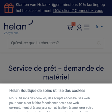
Klanten van Helan krijgen minstens 10% korting op
het hele assortiment.
Déjà client? Connectez-vous
0
fr
Service de prêt – demande de
matériel
Helan Boutique de soins utilise des cookies
Remplissez le formulaire ci-dessous pour la location de
Nous utilisons des cookies, des scripts et des balises web
matériel de soins.
Besoin d’une livraison urgente ou
pour nous aider à faire fonctionner notre site web
d’une livraison le week-end
? Contactez-nous par
correctement et à analyser son utilisation, à améliorer votre