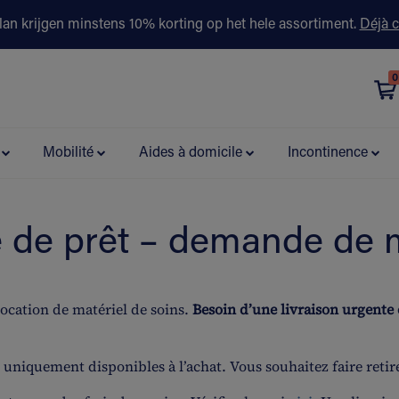
lan krijgen minstens 10% korting op het hele assortiment.
Déjà c
0
évention
Contactez-nous
Boutiques
Conseils & partenaire
Mobilité
Aides à domicile
Incontinence
e de prêt – demande de m
location de matériel de soins.
Besoin d’une livraison urgente
t uniquement disponibles à l’achat. Vous souhaitez faire retir