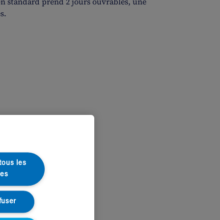
on standard prend 2 jours ouvrables, une
s.
tous les
ies
fuser