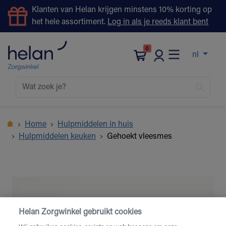
Klanten van Helan krijgen minstens 10% korting op
het hele assortiment.
Log in als je reeds klant bent
0
nl
Home
Hulpmiddelen in huis
Hulpmiddelen keuken
Gehoekt vleesmes
Helan Zorgwinkel gebruikt cookies