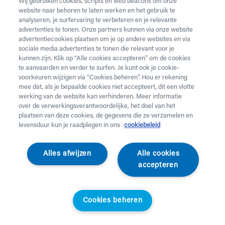
Wij gebruiken cookies, scripts en web beacons om onze
website naar behoren te laten werken en het gebruik te
analyseren, je surfervaring te verbeteren en je relevante
advertenties te tonen. Onze partners kunnen via onze website
advertentiecookies plaatsen om je op andere websites en via
sociale media advertenties te tonen die relevant voor je
kunnen zijn. Klik op “Alle cookies accepteren” om de cookies
te aanvaarden en verder te surfen. Je kunt ook je cookie-
voorkeuren wijzigen via “Cookies beheren”. Hou er rekening
mee dat, als je bepaalde cookies niet accepteert, dit een vlotte
werking van de website kan verhinderen. Meer informatie
over de verwerkingsverantwoordelijke, het doel van het
plaatsen van deze cookies, de gegevens die ze verzamelen en
levensduur kun je raadplegen in ons
cookiebeleid
Able2
Alles afwijzen
Alle cookies
Gehoekt vleesmes
accepteren
Vleesmes met gehoekt handvat
Cookies beheren
025052
Standaardprijs
Helan klanten