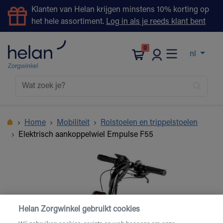
Klanten van Helan krijgen minstens 10% korting op
het hele assortiment.
Log in als je reeds klant bent
0
nl
Home
Mobiliteit
Rolstoelen en trippelstoelen
Elektrisch aankoppelwiel Empulse F55
Helan Zorgwinkel gebruikt cookies