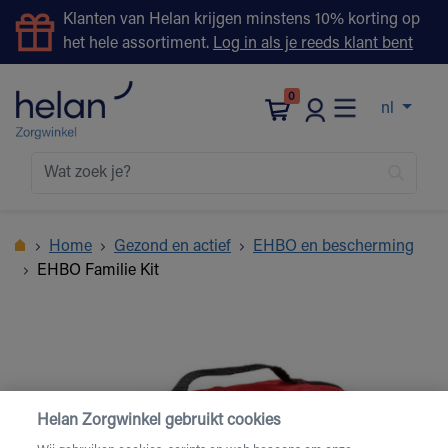
Klanten van Helan krijgen minstens 10% korting op
het hele assortiment.
Log in als je reeds klant bent
0
nl
Home
Gezond en actief
EHBO en bescherming
EHBO Familie Kit
Helan Zorgwinkel gebruikt cookies