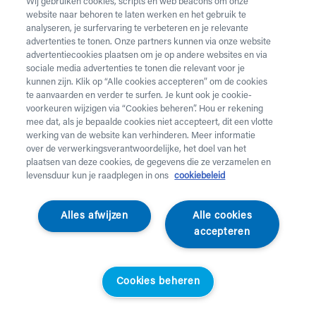
Wij gebruiken cookies, scripts en web beacons om onze
website naar behoren te laten werken en het gebruik te
analyseren, je surfervaring te verbeteren en je relevante
advertenties te tonen. Onze partners kunnen via onze website
advertentiecookies plaatsen om je op andere websites en via
sociale media advertenties te tonen die relevant voor je
kunnen zijn. Klik op “Alle cookies accepteren” om de cookies
te aanvaarden en verder te surfen. Je kunt ook je cookie-
voorkeuren wijzigen via “Cookies beheren”. Hou er rekening
mee dat, als je bepaalde cookies niet accepteert, dit een vlotte
werking van de website kan verhinderen. Meer informatie
over de verwerkingsverantwoordelijke, het doel van het
plaatsen van deze cookies, de gegevens die ze verzamelen en
levensduur kun je raadplegen in ons
cookiebeleid
Care Plus
Alles afwijzen
Alle cookies
EHBO Familie Kit
accepteren
Care Plus First Aid Kit - Family
Cookies beheren
029280