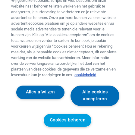
Wij gebruiken cookies, scripts en web beacons om onze
website naar behoren te laten werken en het gebruik te
analyseren, je surfervaring te verbeteren en je relevante
advertenties te tonen. Onze partners kunnen via onze website
advertentiecookies plaatsen om je op andere websites en via
sociale media advertenties te tonen die relevant voor je
kunnen zijn. Klik op “Alle cookies accepteren” om de cookies
te aanvaarden en verder te surfen. Je kunt ook je cookie-
voorkeuren wijzigen via “Cookies beheren”. Hou er rekening
mee dat, als je bepaalde cookies niet accepteert, dit een vlotte
werking van de website kan verhinderen. Meer informatie
over de verwerkingsverantwoordelijke, het doel van het
plaatsen van deze cookies, de gegevens die ze verzamelen en
levensduur kun je raadplegen in ons
cookiebeleid
Burmeier
Alles afwijzen
Alle cookies
Nachtkastje Hermann
accepteren
Nachtkastje Burmeier Hermann in beuk met lade en
Cookies beheren
eettablet
039180