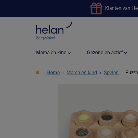
Klanten van He
Uitleendienst
Preventie
Mama en kind
Gezond en actief
Home
Mama en kind
Spelen
Puzze