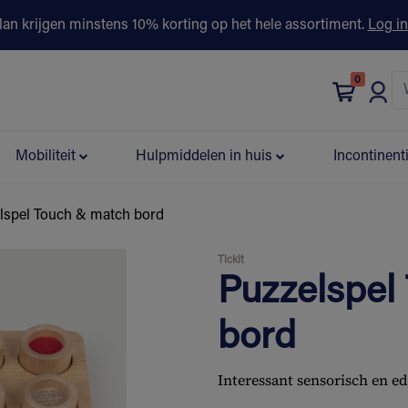
lan krijgen minstens 10% korting op het hele assortiment.
Log in
0
bonus
Contact
Winkels
Advies & Partners▾
Mobiliteit
Hulpmiddelen in huis
Incontinent
lspel Touch & match bord
Tickit
Puzzelspel
bord
Interessant sensorisch en ed