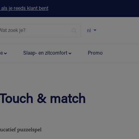
 als je reeds klant bent
nl
ie
Slaap- en zitcomfort
Promo
 Touch & match
ucatief puzzelspel