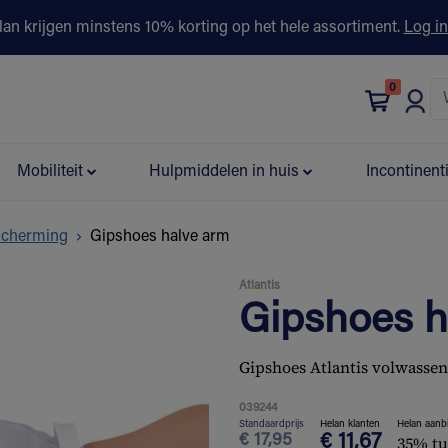
lan krijgen minstens 10% korting op het hele assortiment.
Log in
0
bonus
Contact
Winkels
Advies & Partners▾
Mobiliteit
Hulpmiddelen in huis
Incontinent
scherming
Gipshoes halve arm
Atlantis
Gipshoes h
Gipshoes Atlantis volwassen
039244
Standaardprijs
Helan klanten
Helan aanb
€
17,95
€
11,67
35% tu