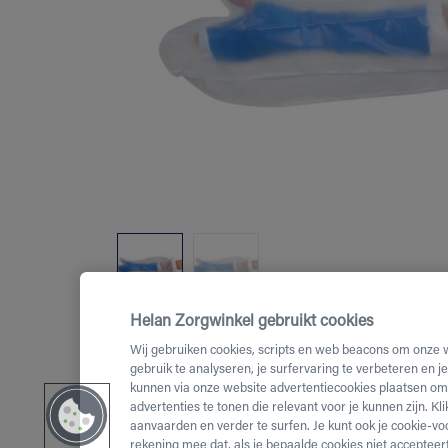
Helan Zorgwinkel gebruikt cookies
Wij gebruiken cookies, scripts en web beacons om onze 
gebruik te analyseren, je surfervaring te verbeteren en j
kunnen via onze website advertentiecookies plaatsen om 
advertenties te tonen die relevant voor je kunnen zijn. Kl
aanvaarden en verder te surfen. Je kunt ook je cookie-vo
rekening mee dat, als je bepaalde cookies niet accepteert