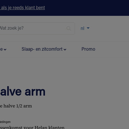
 als je reeds klant bent
nl
ie
Slaap- en zitcomfort
Promo
alve arm
e halve 1/2 arm
iedingen
ssenkomst voor Helan klanten