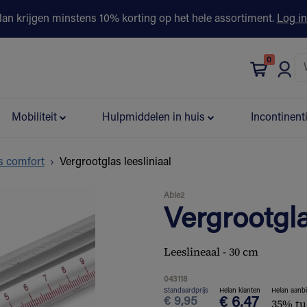
lan krijgen minstens 10% korting op het hele assortiment.
Log in
0
bonus
Contact
Winkels
Advies & Partners▾
Mobiliteit
Hulpmiddelen in huis
Incontinent
s comfort
Vergrootglas leesliniaal
Able2
Vergrootgla
Leeslineaal - 30 cm
043118
Standaardprijs
Helan klanten
Helan aanb
€
9,95
€
6,47
35% tu