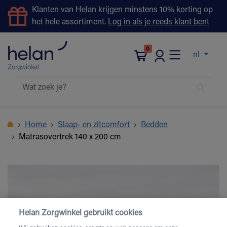
Klanten van Helan krijgen minstens 10% korting op
het hele assortiment.
Log in als je reeds klant bent
0
nl
Home
Slaap- en zitcomfort
Bedden
Matrasovertrek 140 x 200 cm
Helan Zorgwinkel gebruikt cookies