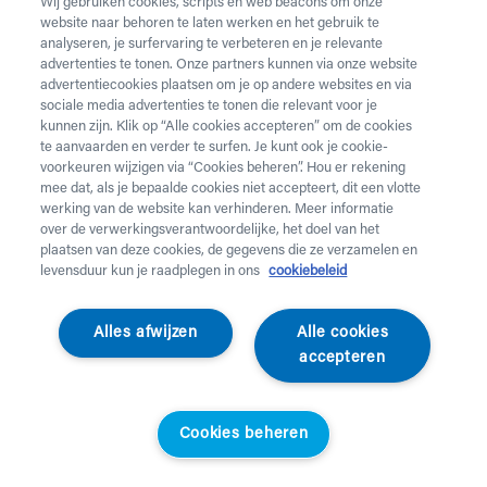
Wij gebruiken cookies, scripts en web beacons om onze
website naar behoren te laten werken en het gebruik te
analyseren, je surfervaring te verbeteren en je relevante
advertenties te tonen. Onze partners kunnen via onze website
advertentiecookies plaatsen om je op andere websites en via
sociale media advertenties te tonen die relevant voor je
kunnen zijn. Klik op “Alle cookies accepteren” om de cookies
te aanvaarden en verder te surfen. Je kunt ook je cookie-
voorkeuren wijzigen via “Cookies beheren”. Hou er rekening
mee dat, als je bepaalde cookies niet accepteert, dit een vlotte
werking van de website kan verhinderen. Meer informatie
over de verwerkingsverantwoordelijke, het doel van het
plaatsen van deze cookies, de gegevens die ze verzamelen en
levensduur kun je raadplegen in ons
cookiebeleid
Duvatex
Alles afwijzen
Alle cookies
Matrasovertrek 140 x
accepteren
200 cm
Cookies beheren
Duvatex molton matrasbeschermer