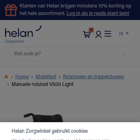
Klanten van Helan krijgen minstens 10% korting op
het hele assortiment.
Log in als je reeds klant bent
0
nl
Home
Mobiliteit
Rolstoelen en trippelstoelen
Manuele rolstoel V500 Light
Helan Zorgwinkel gebruikt cookies