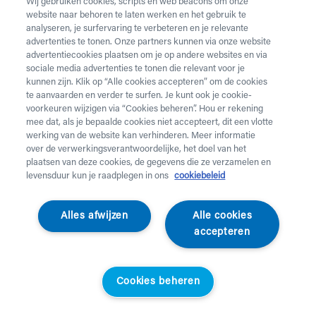
Wij gebruiken cookies, scripts en web beacons om onze
website naar behoren te laten werken en het gebruik te
analyseren, je surfervaring te verbeteren en je relevante
advertenties te tonen. Onze partners kunnen via onze website
advertentiecookies plaatsen om je op andere websites en via
sociale media advertenties te tonen die relevant voor je
kunnen zijn. Klik op “Alle cookies accepteren” om de cookies
te aanvaarden en verder te surfen. Je kunt ook je cookie-
voorkeuren wijzigen via “Cookies beheren”. Hou er rekening
mee dat, als je bepaalde cookies niet accepteert, dit een vlotte
werking van de website kan verhinderen. Meer informatie
over de verwerkingsverantwoordelijke, het doel van het
plaatsen van deze cookies, de gegevens die ze verzamelen en
levensduur kun je raadplegen in ons
cookiebeleid
Vermeiren
Alles afwijzen
Alle cookies
Manuele rolstoel V500
accepteren
Light
Cookies beheren
Manuele rolwagen Vermeiren V500 Light