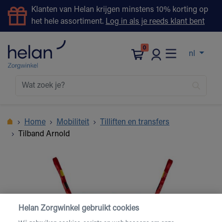
Klanten van Helan krijgen minstens 10% korting op
het hele assortiment.
Log in als je reeds klant bent
0
nl
Home
Mobiliteit
Tilliften en transfers
Tilband Arnold
Helan Zorgwinkel gebruikt cookies