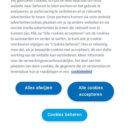
Wij gebruiken cookies, scripts en web beacons om onze
website naar behoren te laten werken en het gebruik te
analyseren, je surfervaring te verbeteren en je relevante
advertenties te tonen. Onze partners kunnen via onze website
advertentiecookies plaatsen om je op andere websites en via
sociale media advertenties te tonen die relevant voor je
kunnen zijn. Klik op “Alle cookies accepteren” om de cookies
te aanvaarden en verder te surfen. Je kunt ook je cookie-
voorkeuren wijzigen via “Cookies beheren”. Hou er rekening
mee dat, als je bepaalde cookies niet accepteert, dit een vlotte
werking van de website kan verhinderen. Meer informatie
over de verwerkingsverantwoordelijke, het doel van het
plaatsen van deze cookies, de gegevens die ze verzamelen en
levensduur kun je raadplegen in ons
cookiebeleid
Rebotec
Alles afwijzen
Alle cookies
Tilband Arnold
accepteren
REBOTEC Tilband Arnold met toiletuitsparing
Cookies beheren
043777
Standaardprijs
Helan klanten