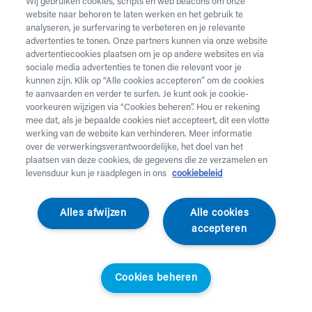
Wij gebruiken cookies, scripts en web beacons om onze
website naar behoren te laten werken en het gebruik te
analyseren, je surfervaring te verbeteren en je relevante
advertenties te tonen. Onze partners kunnen via onze website
advertentiecookies plaatsen om je op andere websites en via
sociale media advertenties te tonen die relevant voor je
kunnen zijn. Klik op “Alle cookies accepteren” om de cookies
te aanvaarden en verder te surfen. Je kunt ook je cookie-
voorkeuren wijzigen via “Cookies beheren”. Hou er rekening
mee dat, als je bepaalde cookies niet accepteert, dit een vlotte
werking van de website kan verhinderen. Meer informatie
over de verwerkingsverantwoordelijke, het doel van het
plaatsen van deze cookies, de gegevens die ze verzamelen en
levensduur kun je raadplegen in ons
cookiebeleid
BÉABA
Alles afwijzen
Alle cookies
Badzitje Transatdo -
accepteren
Baltic Blue
Cookies beheren
046324