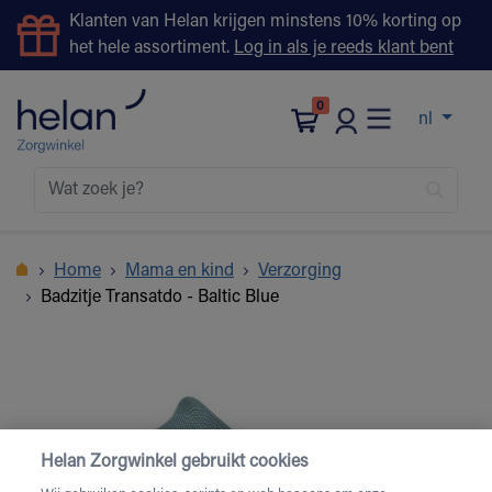
Klanten van Helan krijgen minstens 10% korting op
het hele assortiment.
Log in als je reeds klant bent
0
nl
Home
Mama en kind
Verzorging
Badzitje Transatdo - Baltic Blue
Helan Zorgwinkel gebruikt cookies