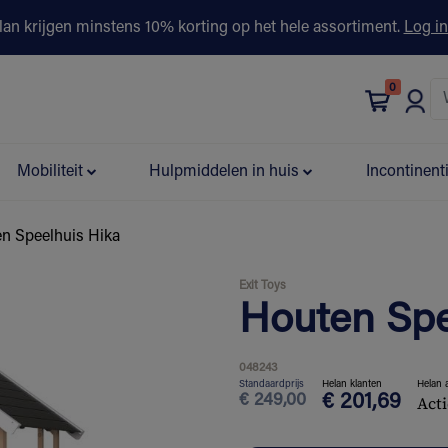
lan krijgen minstens 10% korting op het hele assortiment.
Log in
0
bonus
Contact
Winkels
Advies & Partners▾
Mobiliteit
Hulpmiddelen in huis
Incontinent
n Speelhuis Hika
Exit Toys
Houten Spe
048243
Standaardprijs
Helan klanten
Helan 
€
249,00
€
201,69
Acti