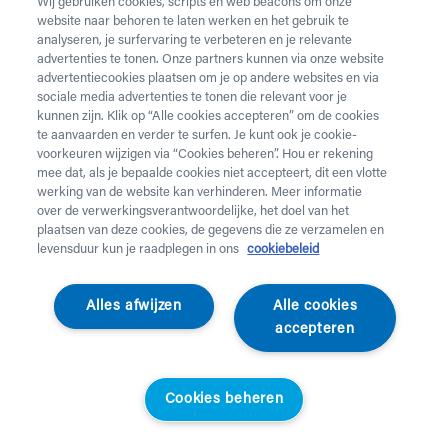
Wij gebruiken cookies, scripts en web beacons om onze
website naar behoren te laten werken en het gebruik te
analyseren, je surfervaring te verbeteren en je relevante
advertenties te tonen. Onze partners kunnen via onze website
advertentiecookies plaatsen om je op andere websites en via
sociale media advertenties te tonen die relevant voor je
kunnen zijn. Klik op “Alle cookies accepteren” om de cookies
te aanvaarden en verder te surfen. Je kunt ook je cookie-
voorkeuren wijzigen via “Cookies beheren”. Hou er rekening
mee dat, als je bepaalde cookies niet accepteert, dit een vlotte
werking van de website kan verhinderen. Meer informatie
over de verwerkingsverantwoordelijke, het doel van het
plaatsen van deze cookies, de gegevens die ze verzamelen en
levensduur kun je raadplegen in ons
cookiebeleid
DonJoy
Alles afwijzen
Alle cookies
ICE Kit - Elleboog
accepteren
048618
Cookies beheren
Standaardprijs
Helan klanten
€
34,90
€
31,41