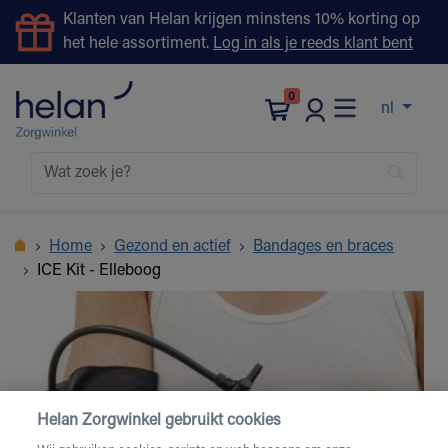
Klanten van Helan krijgen minstens 10% korting op
het hele assortiment.
Log in als je reeds klant bent
0
nl
Home
Gezond en actief
Bandages en braces
ICE Kit - Elleboog
Helan Zorgwinkel gebruikt cookies