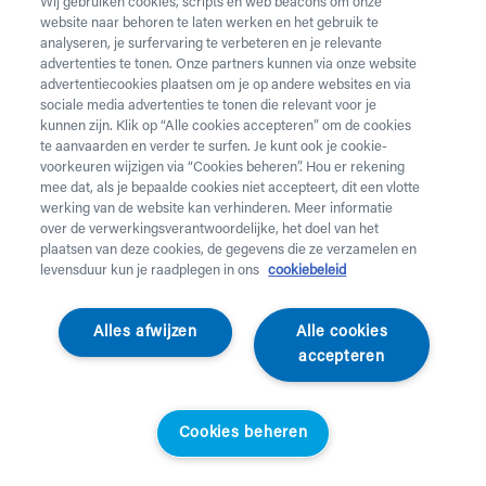
Wij gebruiken cookies, scripts en web beacons om onze
website naar behoren te laten werken en het gebruik te
analyseren, je surfervaring te verbeteren en je relevante
advertenties te tonen. Onze partners kunnen via onze website
advertentiecookies plaatsen om je op andere websites en via
sociale media advertenties te tonen die relevant voor je
kunnen zijn. Klik op “Alle cookies accepteren” om de cookies
te aanvaarden en verder te surfen. Je kunt ook je cookie-
voorkeuren wijzigen via “Cookies beheren”. Hou er rekening
mee dat, als je bepaalde cookies niet accepteert, dit een vlotte
werking van de website kan verhinderen. Meer informatie
over de verwerkingsverantwoordelijke, het doel van het
plaatsen van deze cookies, de gegevens die ze verzamelen en
levensduur kun je raadplegen in ons
cookiebeleid
Cleverclixx
Alles afwijzen
Alle cookies
Magnetische bouwset
accepteren
(60 stukken)
Cookies beheren
Original Pack Intense