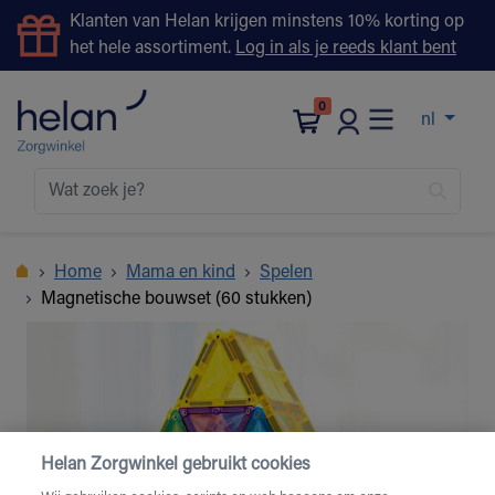
Klanten van Helan krijgen minstens 10% korting op
het hele assortiment.
Log in als je reeds klant bent
0
nl
Home
Mama en kind
Spelen
Magnetische bouwset (60 stukken)
Helan Zorgwinkel gebruikt cookies