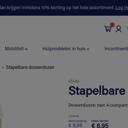
lan krijgen minstens 10% korting op het hele assortiment.
Log in
0
bonus
Contact
Winkels
Advies & Partners▾
Mobiliteit
Hulpmiddelen in huis
Incontinent
Stapelbare doseerdozen
BÉABA
Stapelbare
Doseerdozen met 4 compart
044448
Standaardprijs
Helan klanten
€
9,95
€
8,95