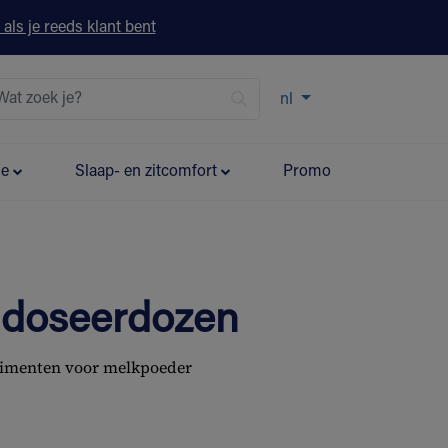
 als je reeds klant bent
nl
ie
Slaap- en zitcomfort
Promo
 doseerdozen
imenten voor melkpoeder