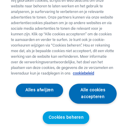
Wij gebruiken cookies, scripts en web beacons om onze
website naar behoren te laten werken en het gebruik te
analyseren, je surfervaring te verbeteren en je relevante
advertenties te tonen. Onze partners kunnen via onze website
advertentiecookies plaatsen om je op andere websites en via
sociale media advertenties te tonen die relevant voor je
kunnen zijn. Klik op “Alle cookies accepteren” om de cookies
te aanvaarden en verder te surfen. Je kunt ook je cookie-
voorkeuren wijzigen via “Cookies beheren”. Hou er rekening
mee dat, als je bepaalde cookies niet accepteert, dit een vlotte
werking van de website kan verhinderen. Meer informatie
over de verwerkingsverantwoordelijke, het doel van het
plaatsen van deze cookies, de gegevens die ze verzamelen en
levensduur kun je raadplegen in ons
cookiebeleid
Metra
Alles afwijzen
Alle cookies
Trippellaken zonder
accepteren
mouwen
Cookies beheren
044663