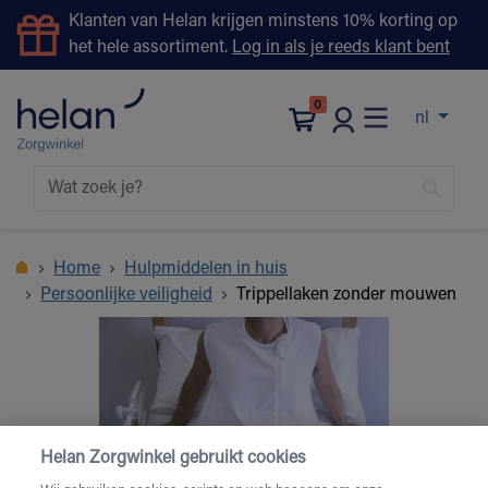
Klanten van Helan krijgen minstens 10% korting op
het hele assortiment.
Log in als je reeds klant bent
0
nl
Home
Hulpmiddelen in huis
Persoonlijke veiligheid
Trippellaken zonder mouwen
Helan Zorgwinkel gebruikt cookies