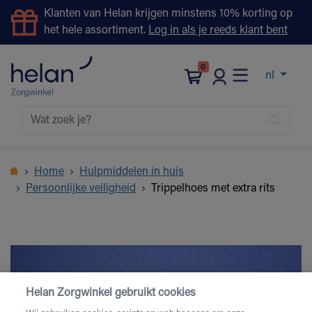
Klanten van Helan krijgen minstens 10% korting op
het hele assortiment.
Log in als je reeds klant bent
0
nl
Home
Hulpmiddelen in huis
Persoonlijke veiligheid
Trippelhoes met extra rits
Helan Zorgwinkel gebruikt cookies