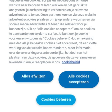
Wij gebruiken cookies, scripts en web beacons om onze
website naar behoren te laten werken en het gebruik te
analyseren, je surfervaring te verbeteren en je relevante
advertenties te tonen. Onze partners kunnen via onze website
advertentiecookies plaatsen om je op andere websites en via
sociale media advertenties te tonen die relevant voor je
kunnen zijn. Klik op “Alle cookies accepteren” om de cookies
te aanvaarden en verder te surfen. Je kunt ook je cookie-
voorkeuren wijzigen via “Cookies beheren”. Hou er rekening
mee dat, als je bepaalde cookies niet accepteert, dit een vlotte
werking van de website kan verhinderen. Meer informatie
over de verwerkingsverantwoordelijke, het doel van het
plaatsen van deze cookies, de gegevens die ze verzamelen en
levensduur kun je raadplegen in ons
cookiebeleid
Metra
Alles afwijzen
Alle cookies
Trippelhoes met extra
accepteren
rits
Cookies beheren
Beschermlaken zonder mouwen met extra rits op