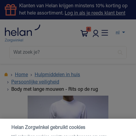
Klanten van Helan krijgen minstens 10% korting op
het hele assortiment.
Log in als je reeds klant bent
0
nl
Home
Hulpmiddelen in huis
Persoonlijke veiligheid
Body met lange mouwen - Rits op de rug
Helan Zorgwinkel gebruikt cookies