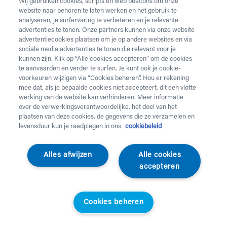
Wij gebruiken cookies, scripts en web beacons om onze
website naar behoren te laten werken en het gebruik te
analyseren, je surfervaring te verbeteren en je relevante
advertenties te tonen. Onze partners kunnen via onze website
advertentiecookies plaatsen om je op andere websites en via
sociale media advertenties te tonen die relevant voor je
kunnen zijn. Klik op “Alle cookies accepteren” om de cookies
te aanvaarden en verder te surfen. Je kunt ook je cookie-
voorkeuren wijzigen via “Cookies beheren”. Hou er rekening
mee dat, als je bepaalde cookies niet accepteert, dit een vlotte
werking van de website kan verhinderen. Meer informatie
over de verwerkingsverantwoordelijke, het doel van het
plaatsen van deze cookies, de gegevens die ze verzamelen en
levensduur kun je raadplegen in ons
cookiebeleid
Alles afwijzen
Alle cookies
Metra
accepteren
Body met lange
mouwen - Rits op de
Cookies beheren