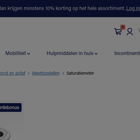
lan krijgen minstens 10% korting op het hele assortiment.
Log in
0
bonus
Contact
Winkels
Advies & Partners▾
Mobiliteit
Hulpmiddelen in huis
Incontinent
ond en actief
Meettoestellen
Saturatiemeter
ntiebonus