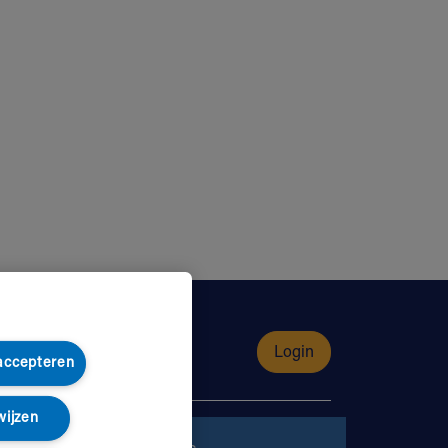
Login
 accepteren
wijzen