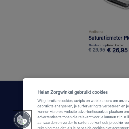
Medisana
Saturatiemeter P
Standaardprijs
Helan klanten
€
29,95
€
26,95
Helan Zorgwinkel gebruikt cookies
Wij gebruiken cookies, scripts en web beacons om onze 
gebruik te analyseren, je surfervaring te verbeteren en j
kunnen via onze website advertentiecookies plaatsen om 
advertenties te tonen die relevant voor je kunnen zijn. Kl
aanvaarden en verder te surfen. Je kunt ook je cookie-vo
rekening mee dat, als je bepaalde cookies niet accepteert