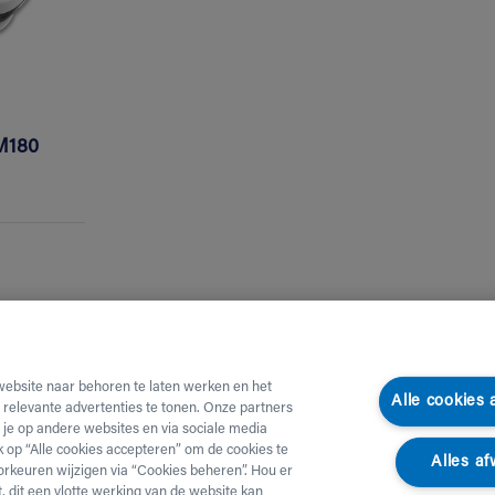
M180
website naar behoren te laten werken en het
Alle cookies
e relevante advertenties te tonen. Onze partners
je op andere websites en via sociale media
ik op “Alle cookies accepteren” om de cookies te
Alles af
orkeuren wijzigen via “Cookies beheren”. Hou er
, dit een vlotte werking van de website kan