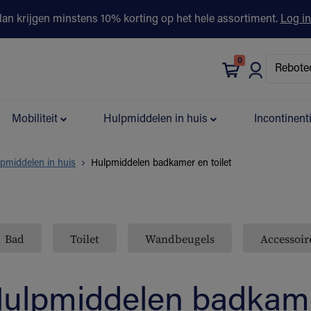
lan krijgen minstens 10% korting op het hele assortiment.
Log in
0
bonus
Contact
Winkels
Advies & Partners▾
Mobiliteit
Hulpmiddelen in huis
Incontinent
pmiddelen in huis
Hulpmiddelen badkamer en toilet
Bad
Toilet
Wandbeugels
Accessoir
ulpmiddelen badkamer