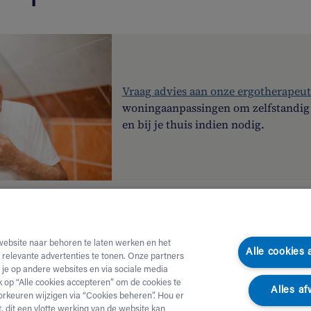
Vraag advies aan onze ergotherapeu
woningaanpassingen om zelfstandig th
en bij je thuis indien nodig.
10% extra korting
website naar behoren te laten werken en het
Alle cookies
e relevante advertenties te tonen. Onze partners
je op andere websites en via sociale media
ik op “Alle cookies accepteren” om de cookies te
Alles af
orkeuren wijzigen via “Cookies beheren”. Hou er
, dit een vlotte werking van de website kan