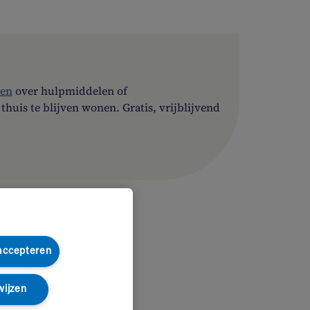
ten
over hulpmiddelen of
uis te blijven wonen. Gratis, vrijblijvend
 accepteren
wijzen