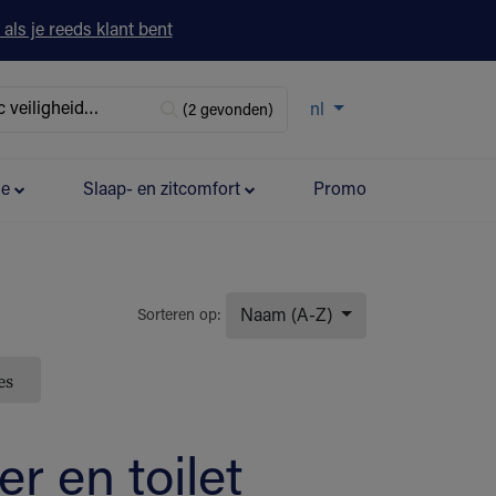
 als je reeds klant bent
nl
(2 gevonden)
ie
Slaap- en zitcomfort
Promo
Naam (A-Z)
Sorteren op:
es
 en toilet