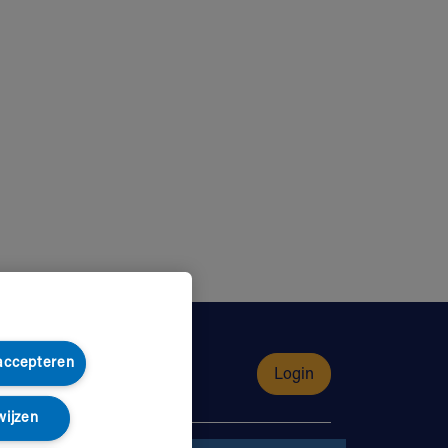
 accepteren
Login
wijzen