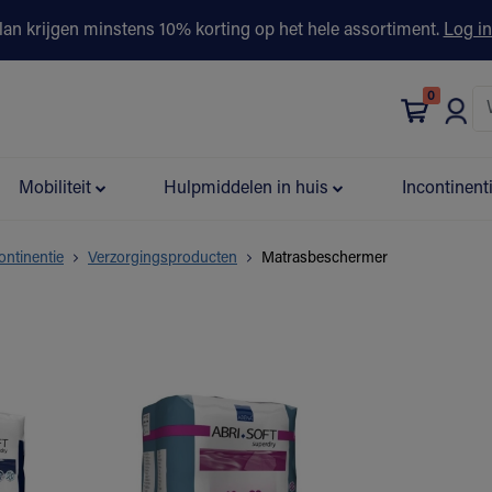
lan krijgen minstens 10% korting op het hele assortiment.
Log in
0
bonus
Contact
Winkels
Advies & Partners▾
Mobiliteit
Hulpmiddelen in huis
Incontinent
ontinentie
Verzorgingsproducten
Matrasbeschermer