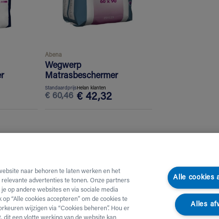
Abena
Wegwerp
r
Matrasbeschermer
Standaardprijs
Helan klanten
€
60,46
€
42,32
website naar behoren te laten werken en het
Alle cookies
e relevante advertenties te tonen. Onze partners
je op andere websites en via sociale media
ik op “Alle cookies accepteren” om de cookies te
Alles af
orkeuren wijzigen via “Cookies beheren”. Hou er
, dit een vlotte werking van de website kan