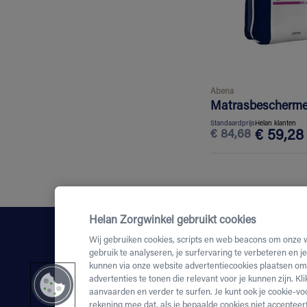
Abena
Matrasbescherme
Standaardprijs
Helan klanten
€
84,68
€
59,28
Helan Zorgwinkel gebruikt cookies
Wij gebruiken cookies, scripts en web beacons om onze 
gebruik te analyseren, je surfervaring te verbeteren en j
kunnen via onze website advertentiecookies plaatsen om 
advertenties te tonen die relevant voor je kunnen zijn. Kl
aanvaarden en verder te surfen. Je kunt ook je cookie-vo
rekening mee dat, als je bepaalde cookies niet accepteert