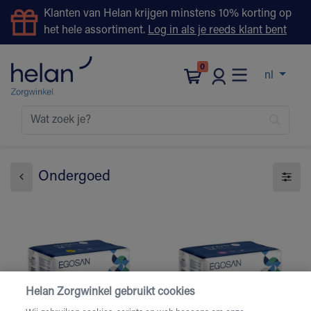
Klanten van Helan krijgen minstens 10% korting op
het hele assortiment.
Log in als je reeds klant bent
0
nl
Ondergoed
Helan Zorgwinkel gebruikt cookies