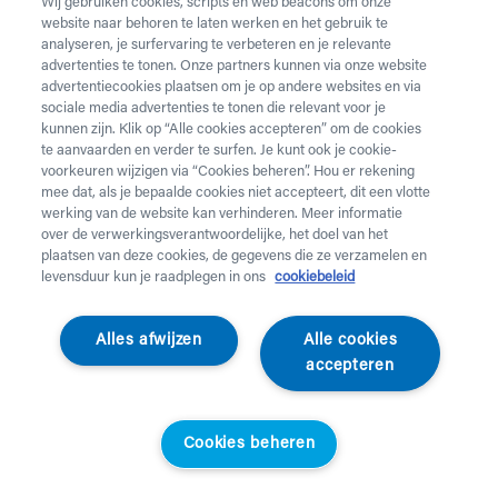
Wij gebruiken cookies, scripts en web beacons om onze
website naar behoren te laten werken en het gebruik te
analyseren, je surfervaring te verbeteren en je relevante
advertenties te tonen. Onze partners kunnen via onze website
advertentiecookies plaatsen om je op andere websites en via
Egosan
Egosan
sociale media advertenties te tonen die relevant voor je
Incontinentiebroekjes -
Incontinentiebroekjes -
kunnen zijn. Klik op “Alle cookies accepteren” om de cookies
Pants Extra
Pants Maxi
te aanvaarden en verder te surfen. Je kunt ook je cookie-
Standaardprijs
Helan klanten
Standaardprijs
Helan klanten
voorkeuren wijzigen via “Cookies beheren”. Hou er rekening
€
53,50
€
37,45
€
85,92
€
60,14
mee dat, als je bepaalde cookies niet accepteert, dit een vlotte
werking van de website kan verhinderen. Meer informatie
over de verwerkingsverantwoordelijke, het doel van het
plaatsen van deze cookies, de gegevens die ze verzamelen en
levensduur kun je raadplegen in ons
cookiebeleid
Alles afwijzen
Alle cookies
accepteren
Cookies beheren
Egosan
Egosan
Incontinentiebroekjes -
Incontinentiebroekjes -