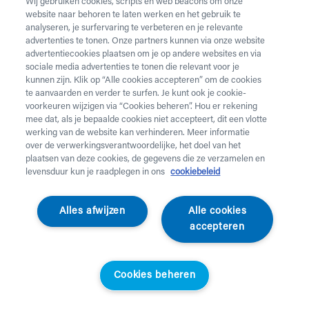
Wij gebruiken cookies, scripts en web beacons om onze
website naar behoren te laten werken en het gebruik te
analyseren, je surfervaring te verbeteren en je relevante
advertenties te tonen. Onze partners kunnen via onze website
40% extra korting
40% extra korting
advertentiecookies plaatsen om je op andere websites en via
sociale media advertenties te tonen die relevant voor je
kunnen zijn. Klik op “Alle cookies accepteren” om de cookies
te aanvaarden en verder te surfen. Je kunt ook je cookie-
voorkeuren wijzigen via “Cookies beheren”. Hou er rekening
mee dat, als je bepaalde cookies niet accepteert, dit een vlotte
werking van de website kan verhinderen. Meer informatie
over de verwerkingsverantwoordelijke, het doel van het
plaatsen van deze cookies, de gegevens die ze verzamelen en
levensduur kun je raadplegen in ons
cookiebeleid
Moes Play
Moes Play
Schildpad & Baby
Zeester
Alles afwijzen
Alle cookies
Standaardprijs
Helan klanten
Standaardprijs
Helan klanten
accepteren
€
89,95
€
48,57
€
99,95
€
53,97
10% extra korting
Cookies beheren