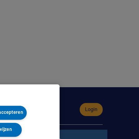
Login
 accepteren
wijzen