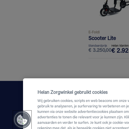
E-Foldi
Scooter Lite
Standaardprijs
Helan klanten
€
3.250,00
€
2.92
Helan Zorgwinkel gebruikt cookies
Wij gebruiken cookies, scripts en web beacons om onze 
gebruik te analyseren, je surfervaring te verbeteren en j
kunnen via onze website advertentiecookies plaatsen om 
advertenties te tonen die relevant voor je kunnen zijn. Kl
aanvaarden en verder te surfen. Je kunt ook je cookie-vo
rekening mee dat, als je bepaalde cookies niet accepteert