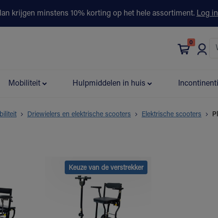
lan krijgen minstens 10% korting op het hele assortiment.
Log in
0
bonus
Contact
Winkels
Advies & Partners▾
Mobiliteit
Hulpmiddelen in huis
Incontinent
iliteit
Driewielers en elektrische scooters
Elektrische scooters
P
Keuze van de verstrekker