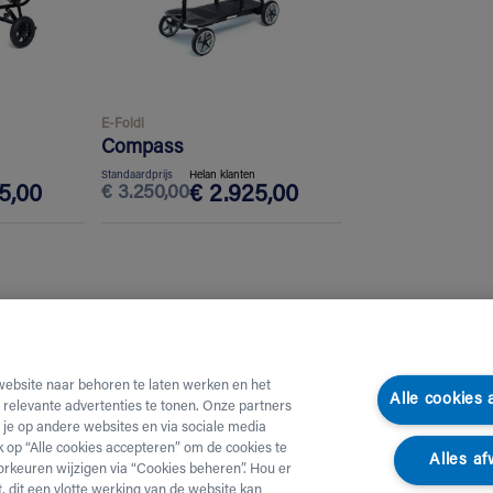
E-Foldi
Compass
Standaardprijs
Helan klanten
5,00
€
3.250,00
€
2.925,00
website naar behoren te laten werken en het
Alle cookies
e relevante advertenties te tonen. Onze partners
je op andere websites en via sociale media
ik op “Alle cookies accepteren” om de cookies te
Alles af
orkeuren wijzigen via “Cookies beheren”. Hou er
, dit een vlotte werking van de website kan