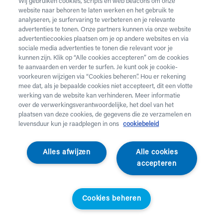
Wij gebruiken cookies, scripts en web beacons om onze
website naar behoren te laten werken en het gebruik te
analyseren, je surfervaring te verbeteren en je relevante
advertenties te tonen. Onze partners kunnen via onze website
advertentiecookies plaatsen om je op andere websites en via
Abus
sociale media advertenties te tonen die relevant voor je
Fietshelm Skurb Kid -
GoFluo
kunnen zijn. Klik op “Alle cookies accepteren” om de cookies
Fietshelm Maze Kids
Cream Summer
te aanvaarden en verder te surfen. Je kunt ook je cookie-
Standaardprijs
Helan klanten
Standaardprijs
Helan klanten
voorkeuren wijzigen via “Cookies beheren”. Hou er rekening
€
59,95
€
53,95
€
59,95
€
53,95
mee dat, als je bepaalde cookies niet accepteert, dit een vlotte
werking van de website kan verhinderen. Meer informatie
over de verwerkingsverantwoordelijke, het doel van het
Preventiebonus
Preventiebonus
plaatsen van deze cookies, de gegevens die ze verzamelen en
levensduur kun je raadplegen in ons
cookiebeleid
Alles afwijzen
Alle cookies
accepteren
Cookies beheren
Abus
Abus
Fietshelm Skurb Kid -
Fietshelm Skurb Kid -