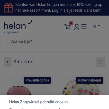
Klanten van Helan krijgen minstens 10% korting op
het hele assortiment.
Log in als je reeds klant bent
0
nl
Kinderen
Preventiebonus
Preventiebonus
Helan Zorgwinkel gebruikt cookies