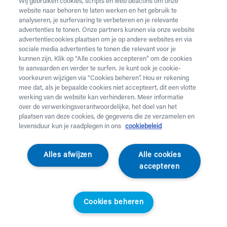
zitcomfort
Wij gebruiken cookies, scripts en web beacons om onze
website naar behoren te laten werken en het gebruik te
analyseren, je surfervaring te verbeteren en je relevante
advertenties te tonen. Onze partners kunnen via onze website
advertentiecookies plaatsen om je op andere websites en via
sociale media advertenties te tonen die relevant voor je
Preventiebonus
kunnen zijn. Klik op “Alle cookies accepteren” om de cookies
te aanvaarden en verder te surfen. Je kunt ook je cookie-
voorkeuren wijzigen via “Cookies beheren”. Hou er rekening
mee dat, als je bepaalde cookies niet accepteert, dit een vlotte
werking van de website kan verhinderen. Meer informatie
over de verwerkingsverantwoordelijke, het doel van het
plaatsen van deze cookies, de gegevens die ze verzamelen en
levensduur kun je raadplegen in ons
cookiebeleid
Alles afwijzen
Alle cookies
Advys
Able2
accepteren
Bedverlichting Led
Verzwaard deken
Standaardprijs
Helan klanten
Standaardprijs
Helan klanten
€
75,50
€
49,08
€
249,95
€
162,47
Cookies beheren