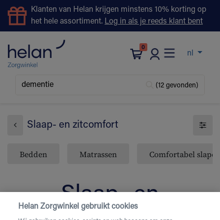
Klanten van Helan krijgen minstens 10% korting op
het hele assortiment.
Log in als je reeds klant bent
0
nl
(12 gevonden)
Slaap- en zitcomfort
Bedden
Matrassen
Comfortabel slape
Slaap- en
Helan Zorgwinkel gebruikt cookies